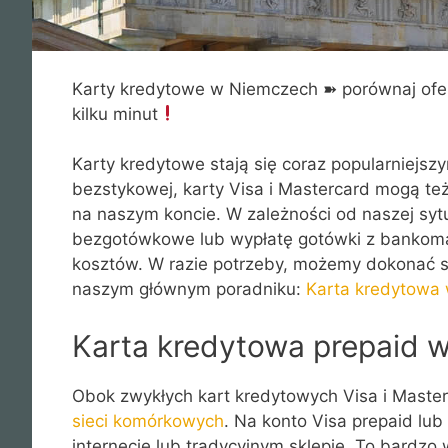
Karty kredytowe w Niemczech ➽ porównaj ofer
kilku minut
Karty kredytowe stają się coraz popularniejs
bezstykowej, karty Visa i Mastercard mogą te
na naszym koncie. W zależności od naszej sytu
bezgotówkowe lub wypłatę gotówki z bankomat
kosztów. W razie potrzeby, możemy dokonać sp
naszym głównym poradniku:
Karta kredytowa
Karta kredytowa prepaid 
Obok zwykłych kart kredytowych Visa i Masterc
sieci komórkowych
. Na konto Visa prepaid lu
internecie lub tradycyjnym sklepie. To bardz