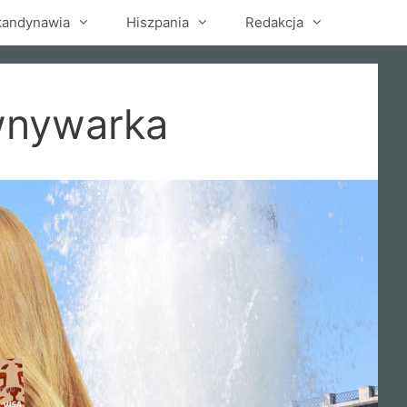
kandynawia
Hiszpania
Redakcja
wnywarka