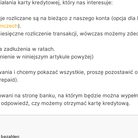
ania karty kredytowej, który nas interesuje:
je rozliczane są na bieżąco z naszego konta (opcja dl
emczech
).
esięczne rozliczenie transakcji, wówczas możemy zdec
a zadłużenia w ratach.
śnienie w niniejszym artykule powyżej)
nia i chcemy pokazać wszystkie, proszę pozostawić odpo
repaid).
owani na stronę banku, na którym będzie można wypełn
 odpowiedź, czy możemy otrzymać kartę kredytową.