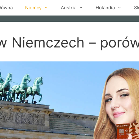
główna
Niemcy
Austria
Holandia
S
 w Niemczech – poró