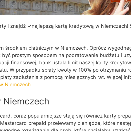
ty i znajdź
✓najlepszą kartę kredytową w Niemczech! S
zym środkiem płatniczym w Niemczech. Oprócz wygodnego
ż być prostym sposobem na podratowanie budżetu i uzy
acji finansowej, bank ustala limit naszej karty kredyt
u. W przypadku spłaty kwoty w 100% po otrzymaniu ro
łaty zadłużenia z pomocą miesięcznych rat. Więcej inf
 w Niemczech
.
w Niemczech
ard, coraz popularniejsze stają się również karty prepa
b Mastercard prepaid przelewamy pieniądze, które nas
o wygodne rozwiązanie dla osób, które chciałaby uzysk