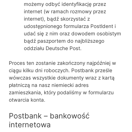
możemy odbyć identyfikację przez
internet (w ramach rozmowy przez
internet), bądź skorzystać z
udostępnionego formularza PostIdent i
udać się z nim oraz dowodem osobistym
bądź paszportem do najbliższego
oddziału Deutsche Post.
Proces ten zostanie zakończony najpóźniej w
ciągu kilku dni roboczych. Postbank prześle
wówczas wszystkie dokumenty wraz z kartą
płatniczą na nasz niemiecki adres
zamieszkania, który podaliśmy w formularzu
otwarcia konta.
Postbank – bankowość
internetowa