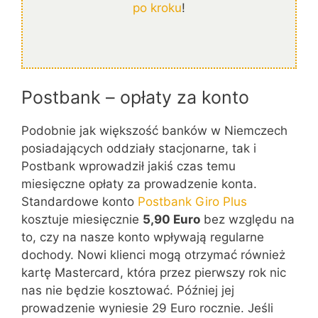
po kroku
!
Postbank – opłaty za konto
Podobnie jak większość banków w Niemczech
posiadających oddziały stacjonarne, tak i
Postbank wprowadził jakiś czas temu
miesięczne opłaty za prowadzenie konta.
Standardowe konto
Postbank Giro Plus
kosztuje miesięcznie
5,90 Euro
bez względu na
to, czy na nasze konto wpływają regularne
dochody. Nowi klienci mogą otrzymać również
kartę Mastercard, która przez pierwszy rok nic
nas nie będzie kosztować. Później jej
prowadzenie wyniesie 29 Euro rocznie. Jeśli