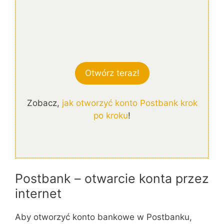
Otwórz teraz!
Zobacz,
jak otworzyć konto Postbank krok
po kroku
!
Postbank – otwarcie konta przez
internet
Aby otworzyć konto bankowe w Postbanku,