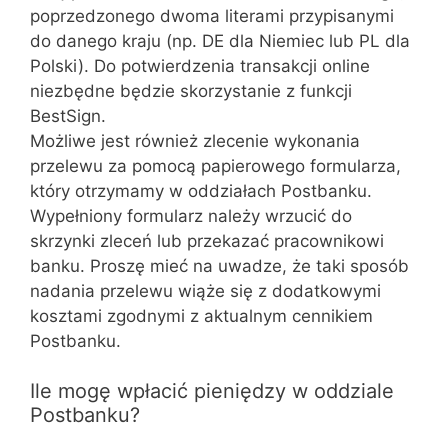
poprzedzonego dwoma literami przypisanymi
do danego kraju (np. DE dla Niemiec lub PL dla
Polski). Do potwierdzenia transakcji online
niezbędne będzie skorzystanie z funkcji
BestSign.
Możliwe jest również zlecenie wykonania
przelewu za pomocą papierowego formularza,
który otrzymamy w oddziałach Postbanku.
Wypełniony formularz należy wrzucić do
skrzynki zleceń lub przekazać pracownikowi
banku. Proszę mieć na uwadze, że taki sposób
nadania przelewu wiąże się z dodatkowymi
kosztami zgodnymi z aktualnym cennikiem
Postbanku.
Ile mogę wpłacić pieniędzy w oddziale
Postbanku?