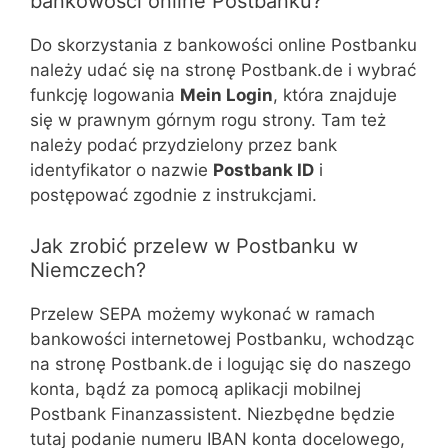
bankowości online Postbanku?
Do skorzystania z bankowości online Postbanku
należy udać się na stronę Postbank.de i wybrać
funkcję logowania
Mein Login
, która znajduje
się w prawnym górnym rogu strony. Tam też
należy podać przydzielony przez bank
identyfikator o nazwie
Postbank ID
i
postępować zgodnie z instrukcjami.
Jak zrobić przelew w Postbanku w
Niemczech?
Przelew SEPA możemy wykonać w ramach
bankowości internetowej Postbanku, wchodząc
na stronę Postbank.de i logując się do naszego
konta, bądź za pomocą aplikacji mobilnej
Postbank Finanzassistent. Niezbędne będzie
tutaj podanie numeru IBAN konta docelowego,