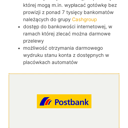
której mogą m.in. wypłacać gotówkę bez
prowizji z ponad 7 tysięcy bankomatów
należących do grupy
Cashgroup
dostęp do bankowości internetowej, w
ramach której zlecać można darmowe
przelewy
możliwość otrzymania darmowego
wydruku stanu konta z dostępnych w
placówkach automatów