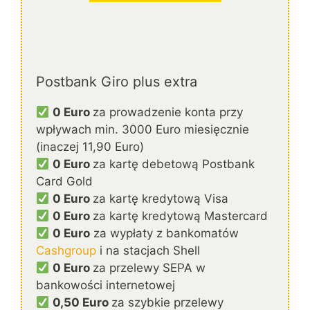
Postbank Giro plus extra
0 Euro
za prowadzenie konta przy
wpływach min. 3000 Euro miesięcznie
(inaczej 11,90 Euro)
0 Euro
za kartę debetową Postbank
Card Gold
0 Euro
za kartę kredytową Visa
0 Euro
za kartę kredytową Mastercard
0 Euro
za wypłaty z bankomatów
Cashgroup
i na stacjach Shell
0 Euro
za przelewy SEPA w
bankowości internetowej
0,50 Euro
za szybkie przelewy