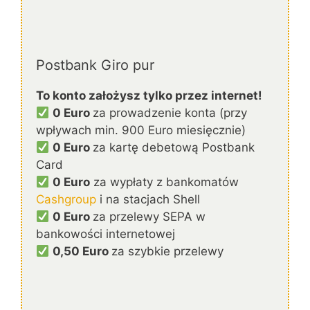
Postbank Giro pur
To konto założysz tylko przez internet!
0 Euro
za prowadzenie konta (przy
wpływach min. 900 Euro miesięcznie)
0 Euro
za kartę debetową Postbank
Card
0 Euro
za wypłaty z bankomatów
Cashgroup
i na stacjach Shell
0 Euro
za przelewy SEPA w
bankowości internetowej
0,50 Euro
za szybkie przelewy