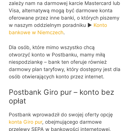
zależy nam na darmowej karcie Mastercard lub
Visa, alternatywą mogą być darmowe konta
oferowane przez inne banki, o których piszemy
w naszym oddzielnym poradniku ▶
Konto
bankowe w Niemczech
.
Dla osób, które mimo wszystko chcą
otworzyć konto w Postbanku, mamy miłą
niespodziankę – bank ten oferuje również
darmowy plan taryfowy, który dostępny jest dla
osób otwierających konto przez internet.
Postbank Giro pur – konto bez
opłat
Postbank wprowadził do swojej oferty opcję
konta Giro pur
, obejmującego darmowe
przelewy SEPA w bankowości internetowej,