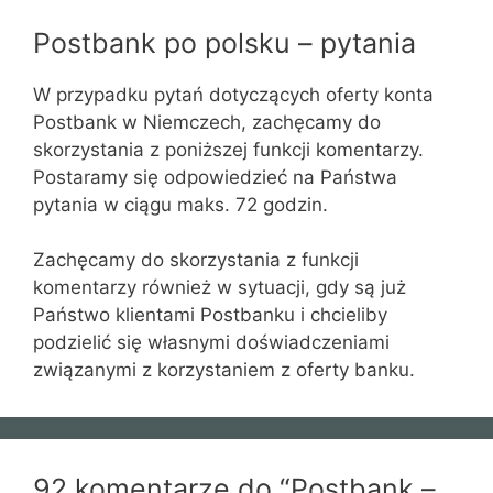
Postbank po polsku – pytania
W przypadku pytań dotyczących oferty konta
Postbank w Niemczech, zachęcamy do
skorzystania z poniższej funkcji komentarzy.
Postaramy się odpowiedzieć na Państwa
pytania w ciągu maks. 72 godzin.
Zachęcamy do skorzystania z funkcji
komentarzy również w sytuacji, gdy są już
Państwo klientami Postbanku i chcieliby
podzielić się własnymi doświadczeniami
związanymi z korzystaniem z oferty banku.
92 komentarze do “Postbank –